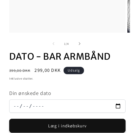
Åb
med
2
af
1
/
4
i
mo
DATO - BAR ARMBÅND
Normalpris
Udsalgspris
299,00 DKK
399,00 DKK
Udsalg
Inklusive skatter.
Din ønskede dato
Læg i indkøbskurv