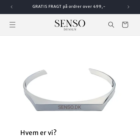
Gå til indhold
GRATIS FRAGT på ordrer over 499,-
100%
Indkøbskurv
Hvem er vi?